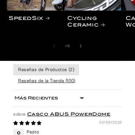
SpeedSix
Cycling
C
Ceramic
W
de
1
/
6
Reseñas de Productos (
2
)
Reseñas de la Tienda (
100
)
Sort by
Casco ABUS PowerDome
05/09/2026
Pedro