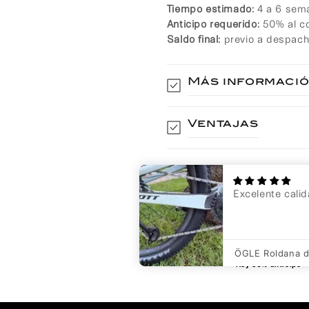
Tiempo estimado:
4 a 6 sema
elige la
En tu cuenta de Mercado Pago,
2
cantidad de meses
Anticipo requerido:
50% al co
y confirma.
Paga mes a mes
con saldo disponible, débito u
Saldo final:
previo a despach
3
otros medios.
Más informaci
Crédito sujeto a aprobación.
¿Tienes dudas? Consulta nuestra
Ayuda.
Ventajas
Compra ahora, paga des
Saber más
Excelente cali
Hoy 50% anticipo