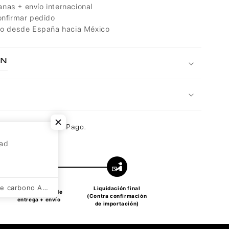
nas + envío internacional
nfirmar pedido
o desde España hacia México
ón
pués
con Mercado Pago.
dad
ÖGLE Roldana de carbono Aero (MTB)
Liquidación final
3 - 5 semanas de
(Contra confirmación
entrega + envío
de importación)