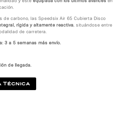
onalidad y esté
equipada con los últimos avances
en
cación.
s de carbono, las Speedsix Air 65 Cubierta Disco
ntegral, rígida y altamente reactiva
, situándose entre
dalidad de carretera.
a: 3 a 5 semanas más envío.
ión de llegada.
a Técnica