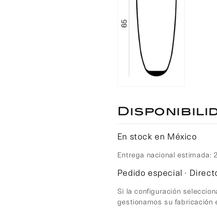
Disponibili
En stock en México
Entrega nacional estimada: 2
Compra ahora y paga a meses sin
Pedido especial · Direc
tarjeta de crédito
Si la configuración seleccion
gestionamos su fabricación
elige pagar con
Agrega tu producto al carrito y
1
Meses sin Tarjeta.