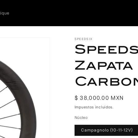
tique
SPEEDSIX
Speeds
Zapata
Carbon
Precio
$ 38,000.00 MXN
habitual
Impuestos incluidos.
Núcleo
Campagnolo (10-11-12V)