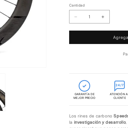
Cantidad
Reducir
Aumentar
cantidad
cantidad
para
para
Agregar
Speedsix
Speedsix
Air
Air
Pa
65
65
Zapata
Zapata
Rines
Rines
de
de
Carbono
Carbono
24/7
para
para
GARANTÍA DE
ATENCIÓN A
Ruta
Ruta
MEJOR PRECIO
CLIENTE
Los rines de carbono
Speeds
la
investigación y desarrollo
,