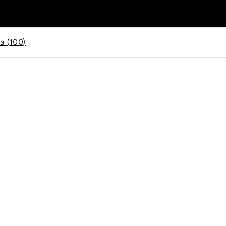
a (
100
)