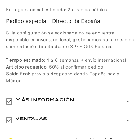
Paga mes a mes
con saldo disponible,
3
débito u otros medios.
Entrega nacional estimada: 2 a 5 días hábiles.
Pedido especial · Directo de España
Crédito sujeto a aprobación.
¿Tienes dudas? Consulta nuestra
Si la configuración seleccionada no se encuentra
Ayuda.
disponible en inventario local, gestionamos su fabricación
e importación directa desde SPEEDSIX España.
Tiempo estimado:
4 a 6 semanas + envío internacional
Anticipo requerido:
50% al confirmar pedido
Saldo final:
previo a despacho desde España hacia
México
Más información
Ventajas