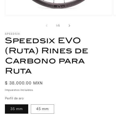
Abrir
Ab
elemento
e
de
1
/
5
multimedia
m
1
2
SPEEDSIX
en
e
Speedsix EVO
una
u
ventana
v
(Ruta) Rines de
modal
m
Carbono para
Ruta
Precio
$ 38,000.00 MXN
habitual
Impuestos incluidos.
Perfil de aro
35 mm
45 mm